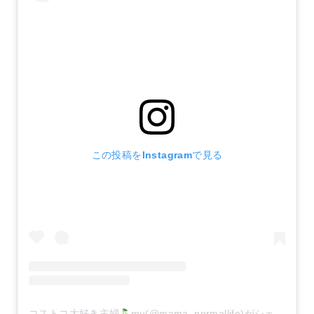
この投稿をInstagramで見る
コストコ大好き主婦
mu(@mama_normallife)がシェアした投稿