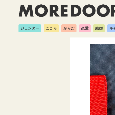
ジェンダー
こころ
からだ
恋愛
結婚
キ