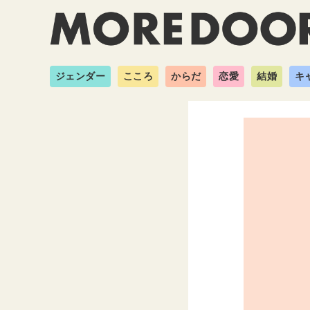
ジェンダー
こころ
からだ
恋愛
結婚
キ