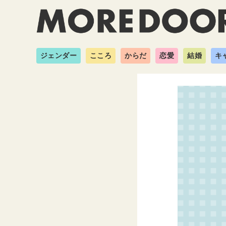
ジェンダー
こころ
からだ
恋愛
結婚
キ