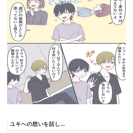
ユキへの想いを話し…