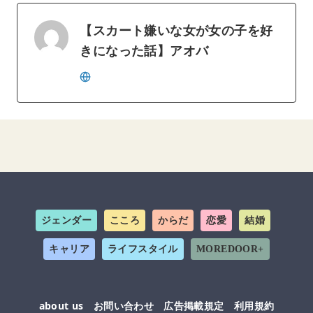
【スカート嫌いな女が女の子を好
きになった話】アオバ
ジェンダー
こころ
からだ
恋愛
結婚
キャリア
ライフスタイル
MOREDOOR+
about us
お問い合わせ
広告掲載規定
利用規約