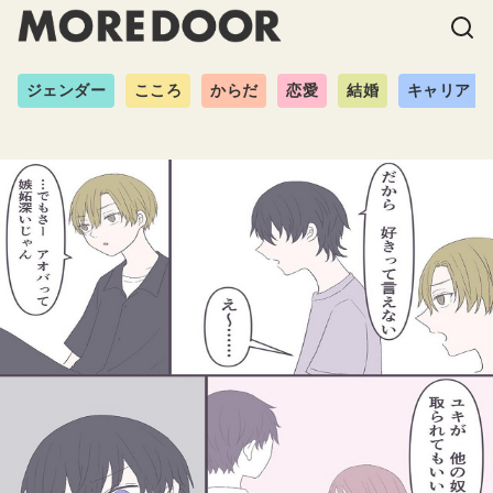
ジェンダー
こころ
からだ
恋愛
結婚
キャリア