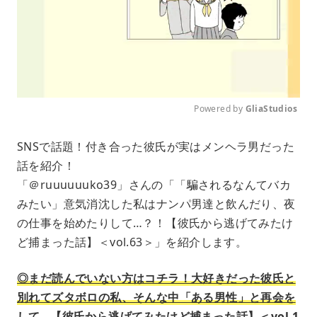
Powered by 
GliaStudios
M
SNSで話題！付き合った彼氏が実はメンヘラ男だった
u
話を紹介！
t
e
「＠ruuuuuuko39」さんの「「騙されるなんてバカ
みたい」意気消沈した私はナンパ男達と飲んだり、夜
の仕事を始めたりして…？！【彼氏から逃げてみたけ
ど捕まった話】＜vol.63＞」を紹介します。
◎まだ読んでいない方はコチラ！大好きだった彼氏と
別れてズタボロの私、そんな中「ある男性」と再会を
して…【彼氏から逃げてみたけど捕まった話】＜vol.1