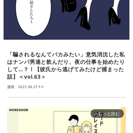
「騙されるなんてバカみたい」意気消沈した私
はナンパ男達と飲んだり、夜の仕事を始めたり
して…？！【彼氏から逃げてみたけど捕まった
話】＜vol.63＞
漫画
2021.08.27 Fri
もっと読む
arrow_forward_ios