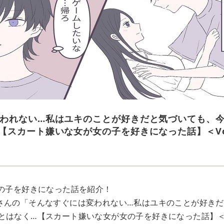
われない…私はユキのことが好きだと気づいても、
【スカート嫌いな女が女の子を好きになった話】＜Vol
女の子を好きになった話を紹介！
zin」さんの「そんなすぐには変われない…私はユキのことが好
とはなく…【スカート嫌いな女が女の子を好きになった話】＜Vo