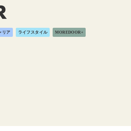
ャリア
ライフスタイル
MOREDOOR+