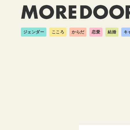
ジェンダー
こころ
からだ
恋愛
結婚
キ