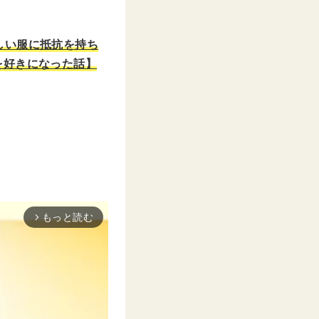
しい服に抵抗を持ち
を好きになった話】
もっと読む
arrow_forward_ios