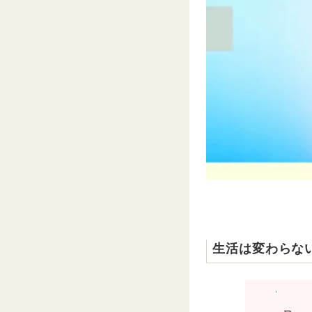
生活は変わらな