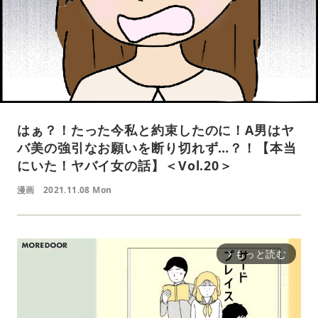
はぁ？！たった今私と約束したのに！A男はヤ
バ美の強引なお願いを断り切れず…？！【本当
にいた！ヤバイ女の話】＜Vol.20＞
漫画
2021.11.08 Mon
もっと読む
arrow_forward_ios