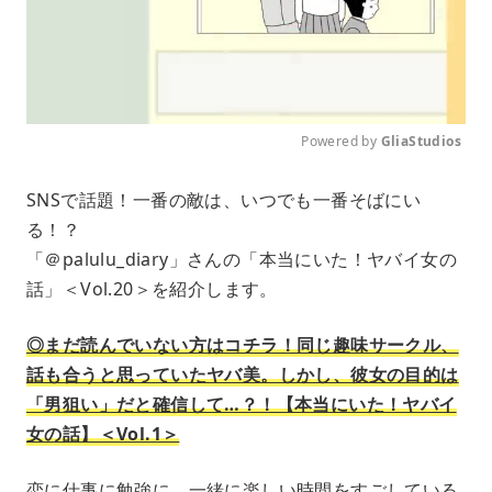
Powered by 
GliaStudios
M
SNSで話題！一番の敵は、いつでも一番そばにい
u
る！？
t
e
「＠palulu_diary」さんの「本当にいた！ヤバイ女の
話」＜Vol.20＞を紹介します。
◎まだ読んでいない方はコチラ！同じ趣味サークル、
話も合うと思っていたヤバ美。しかし、彼女の目的は
「男狙い」だと確信して…？！【本当にいた！ヤバイ
女の話】＜Vol.1＞
恋に仕事に勉強に、一緒に楽しい時間をすごしている