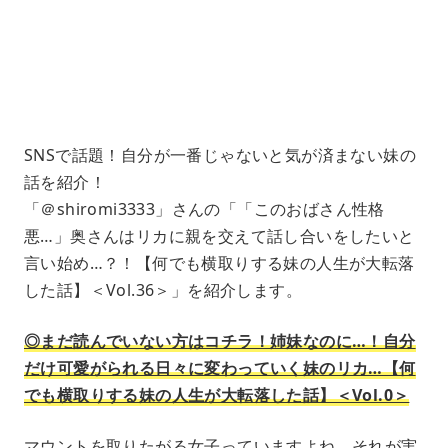
e
4
1
.
2
1
%
SNSで話題！自分が一番じゃないと気が済まない妹の
話を紹介！
「＠shiromi3333」さんの「「このおばさん性格
悪…」奥さんはリカに親を交えて話し合いをしたいと
言い始め…？！【何でも横取りする妹の人生が大転落
した話】＜Vol.36＞」を紹介します。
◎まだ読んでいない方はコチラ！姉妹なのに…！自分
だけ可愛がられる日々に変わっていく妹のリカ…【何
でも横取りする妹の人生が大転落した話】＜Vol.0＞
マウントを取りたがる女子っていますよね。それが実