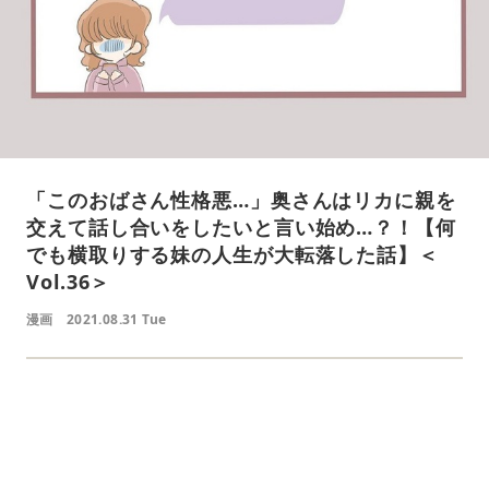
「このおばさん性格悪…」奥さんはリカに親を
交えて話し合いをしたいと言い始め…？！【何
でも横取りする妹の人生が大転落した話】＜
Vol.36＞
漫画
2021.08.31 Tue
L
o
/
U
a
n
d
m
e
u
d
t
: