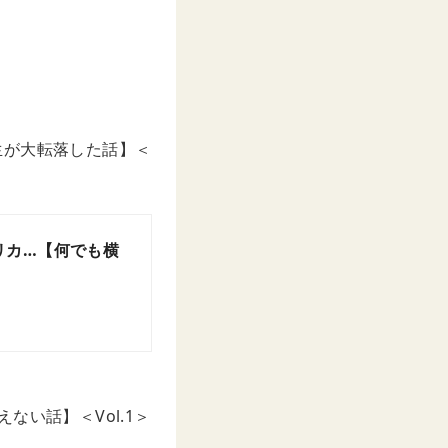
生が大転落した話】＜
リカ…【何でも横
い話】＜Vol.1＞