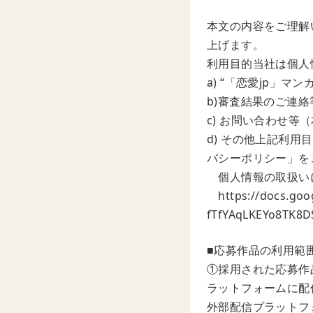
本文の内容をご理解
上げます。
利用目的当社は個
a) “「恋愛jp」
b)審査結果のご連絡
c) お問い合わせ
d) その他上記利
バシーポリシー」を
個人情報の取扱い
https://docs.goo
fTfYAqLKEYo8TK8
■応募作品の利用範
①採用された応募作
ラットフォームに配
外部配信プラットフ