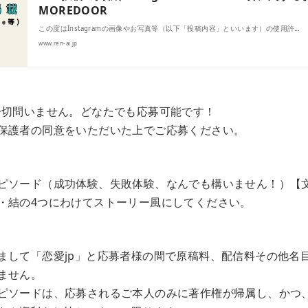
MOREDOOR
この度はInstagramの画像やお写真等（以下「投稿内容」といいます）の使用許…
www.ren-ai.jp
一切問いません。どなたでも応募可能です！
保護者の同意をいただいた上でご応募ください。
ピソード（成功体験、失敗体験、なんでも構いません！）【文
・結の4つにわけてストーリー風にしてください。
まして「恋愛jp」と応募者様の間で原稿料、配信料その他名
ません。
ピソードは、応募されるご本人のみに著作権が帰属し、かつ