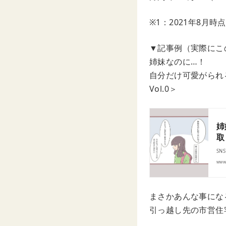
※1：2021年8月時点
▼記事例（実際にこ
姉妹なのに…！
自分だけ可愛がられ
Vol.0＞
姉
取
SN
www.
まさかあんな事にな
引っ越し先の市営住