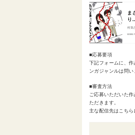
ま
り
何気な
www.r
■応募要項
下記フォームに、作
ンガジャンルは問い
■審査方法
ご応募いただいた作
ただきます。
主な配信先はこちら