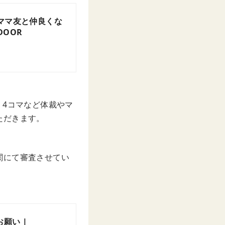
ママ友と仲良くな
DOOR
・4コマなど体裁やマ
ただきます。
関にて審査させてい
お願い |