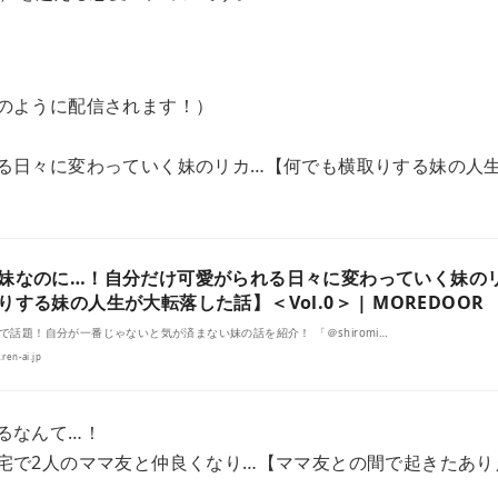
のように配信されます！）
る日々に変わっていく妹のリカ…【何でも横取りする妹の人
妹なのに…！自分だけ可愛がられる日々に変わっていく妹の
りする妹の人生が大転落した話】＜Vol.0＞ | MOREDOOR
Sで話題！自分が一番じゃないと気が済まない妹の話を紹介！ 「＠shiromi…
ren-ai.jp
るなんて…！
宅で2人のママ友と仲良くなり…【ママ友との間で起きたありえな