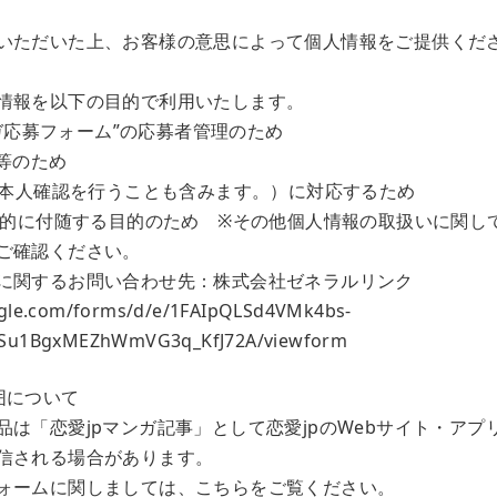
いただいた上、お客様の意思によって個人情報をご提供くだ
人情報を以下の目的で利用いたします。
マンガ応募フォーム”の応募者管理のため
等のため
等（本人確認を行うことも含みます。）に対応するため
用目的に付随する目的のため ※その他個人情報の取扱いに関して
ご確認ください。
に関するお問い合わせ先：株式会社ゼネラルリンク
gle.com/forms/d/e/1FAIpQLSd4VMk4bs-
DSu1BgxMEZhWmVG3q_KfJ72A/viewform
囲について
品は「恋愛jpマンガ記事」として恋愛jpのWebサイト・アプ
信される場合があります。
ォームに関しましては、こちらをご覧ください。