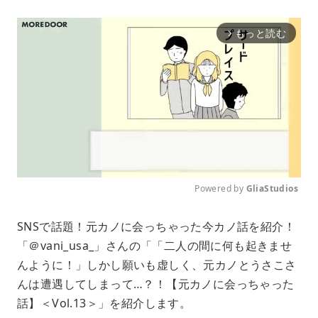
もっと読む
arrow_forward_ios
Powered by 
GliaStudios
M
SNSで話題！元カノに会っちゃった今カノ話を紹介！
u
「＠vani_usa_」さんの「「二人の間に何も起きませ
t
e
んように！」しかし願いも虚しく、元カノとうさこさ
んは遭遇してしまって…？！【元カノに会っちゃった
話】＜Vol.13＞」を紹介します。