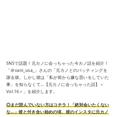
L
o
/
U
a
n
d
m
e
u
d
t
:
e
4
1
.
2
1
%
SNSで話題！元カノに会っちゃった今カノ話を紹介！
「＠vani_usa_」さんの「元カノとのバッティングを
謝る彼。しかし彼は「私が前から嫌な思いをしていた
事」を知らなくて…【元カノに会っちゃった話】＜
Vol.16＞」を紹介します。
◎まだ読んでいない方はコチラ！「絶対会いたくない
な…」彼と付き合い始めの頃、彼のインスタに元カノ