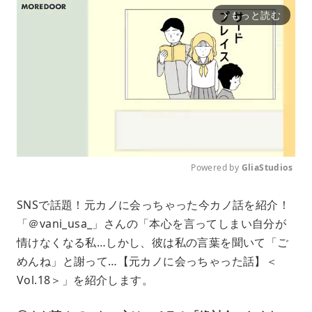
もっと読む
arrow_forward_ios
Powered by 
GliaStudios
M
SNSで話題！元カノに会っちゃった今カノ話を紹介！
u
「＠vani_usa_」さんの「本心を言ってしまい自分が
t
e
情けなくなる私…しかし、彼は私の言葉を聞いて「ご
めんね」と謝って…【元カノに会っちゃった話】＜
Vol.18＞」を紹介します。