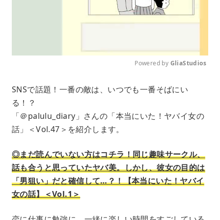
Powered by 
GliaStudios
M
SNSで話題！一番の敵は、いつでも一番そばにい
u
る！？
t
e
「＠palulu_diary」さんの「本当にいた！ヤバイ女の
話」＜Vol.47＞を紹介します。
◎まだ読んでいない方はコチラ！同じ趣味サークル、
話も合うと思っていたヤバ美。しかし、彼女の目的は
「男狙い」だと確信して…？！【本当にいた！ヤバイ
女の話】＜Vol.1＞
恋に仕事に勉強に、一緒に楽しい時間をすごしている