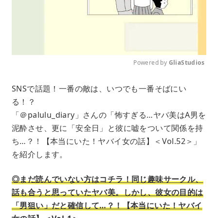
Powered by 
GliaStudios
M
SNSで話題！一番の敵は、いつでも一番そばにい
u
る！？
t
e
「＠palulu_diary」さんの「怖すぎる…ヤバ美はA男を
泥酔させ、更に「安全日」と彼に嘘をついて関係を持
ち…？！【本当にいた！ヤバイ女の話】＜Vol.52＞」
を紹介します。
◎まだ読んでいない方はコチラ！同じ趣味サークル、
話も合うと思っていたヤバ美。しかし、彼女の目的は
「男狙い」だと確信して…？！【本当にいた！ヤバイ