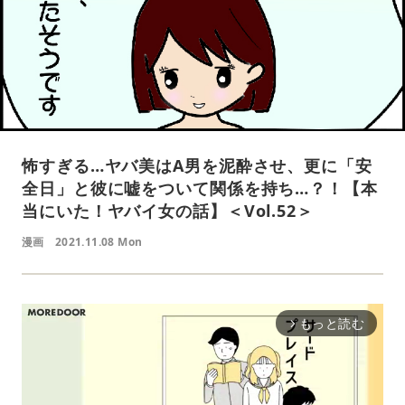
怖すぎる…ヤバ美はA男を泥酔させ、更に「安
全日」と彼に嘘をついて関係を持ち…？！【本
当にいた！ヤバイ女の話】＜Vol.52＞
漫画
2021.11.08 Mon
もっと読む
arrow_forward_ios