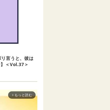
パリ言うと、彼は
Vol.37＞
もっと読む
arrow_forward_ios