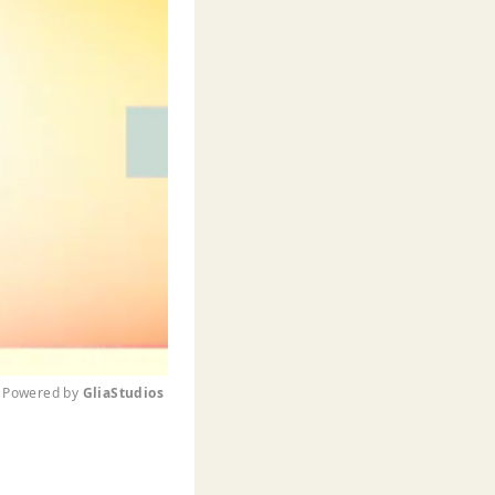
Powered by 
GliaStudios
M
u