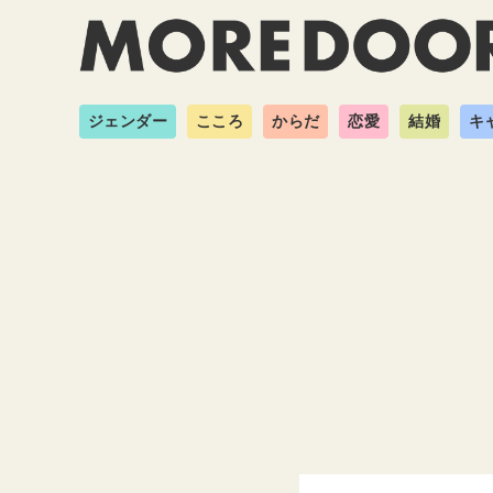
ジェンダー
こころ
からだ
恋愛
結婚
キ