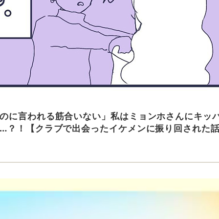
のに言われる筋合いない」私はミョンホさんにキッ
…？！【クラブで出会ったイケメンに振り回された話】＜