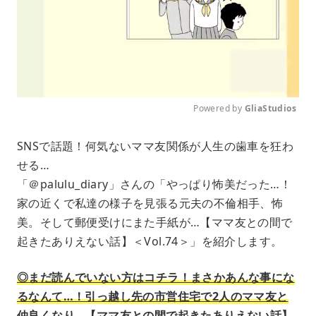
Powered by 
GliaStudios
M
SNSで話題！何気ないママ友関係が人生の歯車を狂わ
u
せる…
t
e
「＠palulu_diary」さんの「やっぱり怖美だった…！
家の近くで私達の様子を見張る元夫の不倫相手、怖
美。そして郵便受けにまた手紙が…【ママ友との間で
起きたありえない話】＜Vol.74＞」を紹介します。
◎まだ読んでいない方はコチラ！まさかあんな事にな
るなんて…！引っ越し先の市営住宅で2人のママ友と
仲良くなり…【ママ友との間で起きたありえない話】