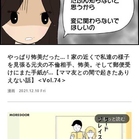
やっぱり怖美だった…！家の近くで私達の様子
を見張る元夫の不倫相手、怖美。そして郵便受
けにまた手紙が…【ママ友との間で起きたあり
えない話】＜Vol.74＞
漫画
2021.12.10 Fri
もっと読む
arrow_forward_ios