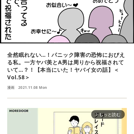
全然眠れない…！パニック障害の恐怖におびえ
る私。一方ヤバ美とA男は周りから祝福されて
いて…？！【本当にいた！ヤバイ女の話】＜
Vol.58＞
漫画
2021.11.08 Mon
もっと読む
arrow_forward_ios