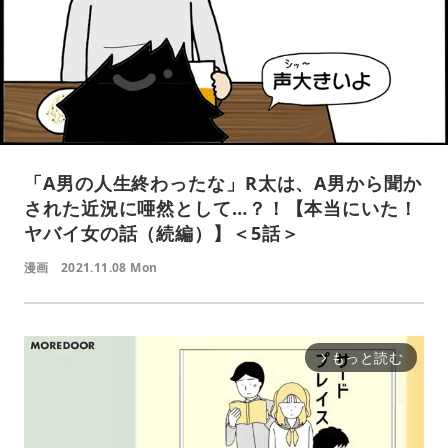
「A男の人生終わったな」R太は、A男から聞か
された近況に唖然として…？！【本当にいた！
ヤバイ女の話（続編）】＜5話＞
漫画
2021.11.08 Mon
もっと読む
arrow_forward_ios