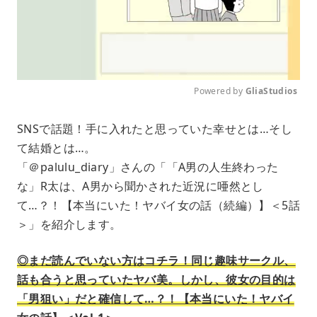
Powered by 
GliaStudios
M
SNSで話題！手に入れたと思っていた幸せとは…そし
u
て結婚とは…。
t
e
「＠palulu_diary」さんの「「A男の人生終わった
な」R太は、A男から聞かされた近況に唖然とし
て…？！【本当にいた！ヤバイ女の話（続編）】＜5話
＞」を紹介します。
◎まだ読んでいない方はコチラ！同じ趣味サークル、
話も合うと思っていたヤバ美。しかし、彼女の目的は
「男狙い」だと確信して…？！【本当にいた！ヤバイ