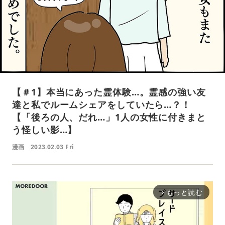
【＃1】本当にあった霊体験…。霊感の強い友
達と私でルームシェアをしていたら…？！
【「後ろの人、だれ…」1人の女性に付きまと
う怪しい影…】
漫画
2023.02.03 Fri
もっと読む
arrow_forward_ios