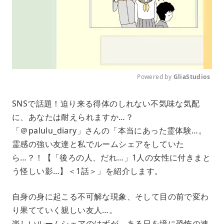
Powered by 
GliaStudios
M
SNSで話題！迫り来る得体のしれない不気味な気配
u
に、あなたは耐えられますか…？
t
e
「＠palulu_diary」さんの「本当にあった霊体験…。
霊感の強い友達と私でルームシェアをしていた
ら…？！【「後ろの人、だれ…」1人の女性に付きまと
う怪しい影…】＜1話＞」を紹介します。
自身の身に起こる不可解な現象、そして目の前で変わ
り果てていく親しい友人…。
楽しいルームシェアのはずが、ある日を境に恐怖の連