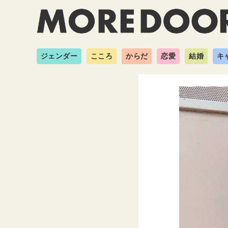
ジェンダー
こころ
からだ
恋愛
結婚
キ