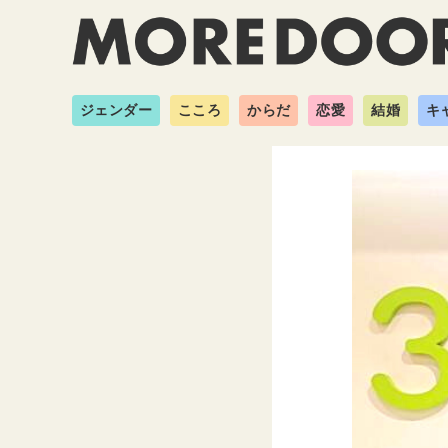
ジェンダー
こころ
からだ
恋愛
結婚
キ