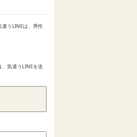
うLINEは、男性
。
気遣うLINEを送