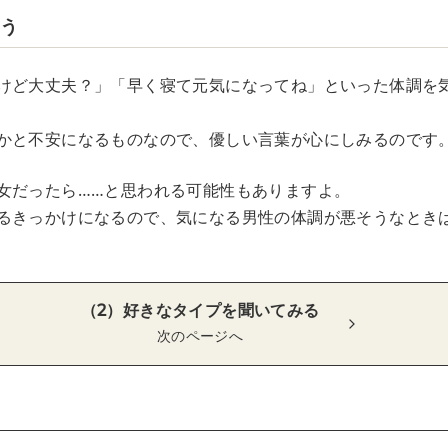
遣う
けど大丈夫？」「早く寝て元気になってね」といった体調を気遣
かと不安になるものなので、優しい言葉が心にしみるのです
女だったら……と思われる可能性もありますよ。
るきっかけになるので、気になる男性の体調が悪そうなときは、
（2）好きなタイプを聞いてみる
次のページへ