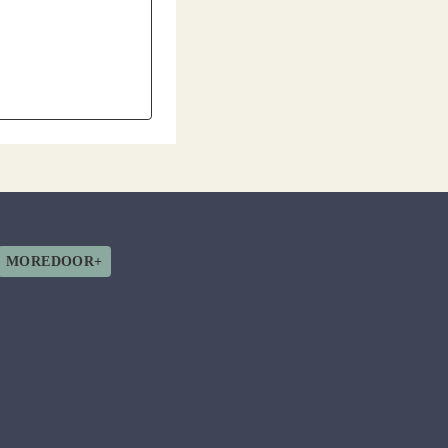
MOREDOOR+