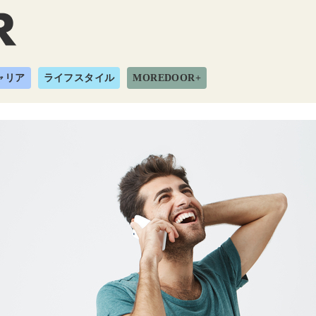
ャリア
ライフスタイル
MOREDOOR+