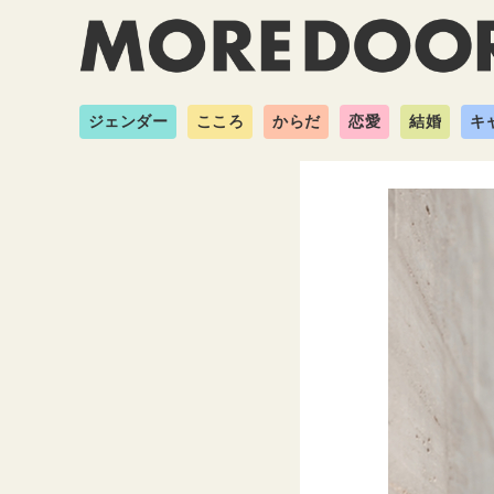
ジェンダー
こころ
からだ
恋愛
結婚
キ