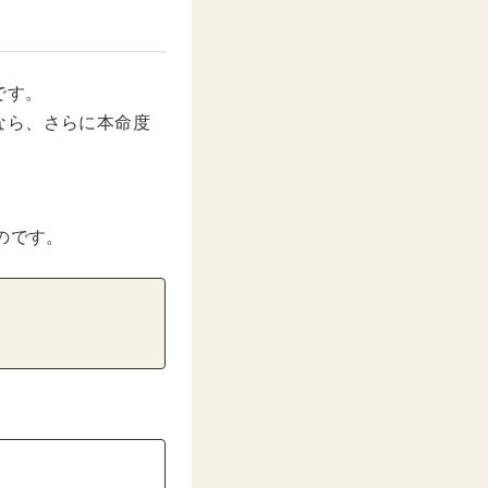
です。
なら、さらに本命度
のです。