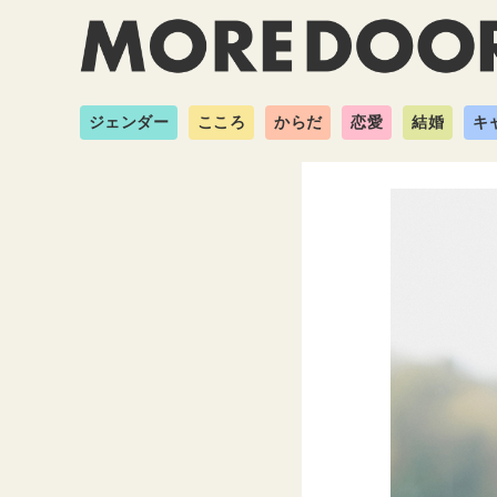
ジェンダー
こころ
からだ
恋愛
結婚
キ