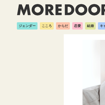
ジェンダー
こころ
からだ
恋愛
結婚
キ