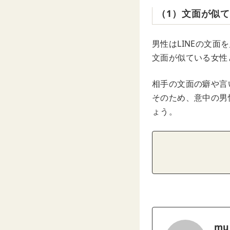
（1）文面が似
男性はLINEの文
文面が似ている女性
相手の文面の癖や言
そのため、意中の男
ょう。
mu