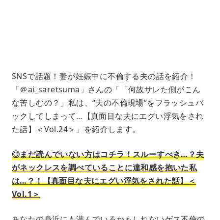
e
4
5
.
3
3
%
SNSで話題！妻が妊娠中に不倫する夫の話を紹介！
「＠ai_saretsuma」さんの「「何故サレた側がこん
な苦しむの？」私は、“夫の不倫現場”をフラッシュバ
ックしてしまって…【真面目な夫にエグい浮気をされ
た話】＜Vol.24＞」を紹介します。
◎まだ読んでいない方はコチラ！スルーすべき…？夫
がネックレスを調べていることに違和感を抱いた私
は…？！【真面目な夫にエグい浮気をされた話】＜
Vol.1＞
あなたの身近にも潜んでいるかもしれないゲス不倫の