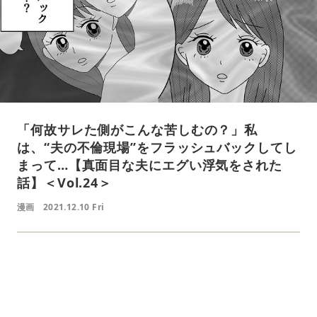
「何故サレた側がこんな苦しむの？」私
は、“夫の不倫現場”をフラッシュバックしてし
まって…【真面目な夫にエグい浮気をされた
話】＜Vol.24＞
漫画
2021.12.10 Fri
L
o
/
U
a
n
d
m
e
u
d
t
: