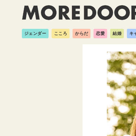
ジェンダー
こころ
からだ
恋愛
結婚
キ