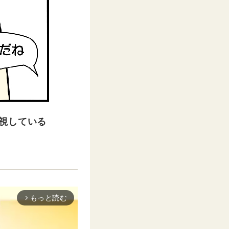
視している
もっと読む
arrow_forward_ios