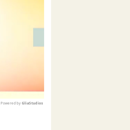
Powered by 
GliaStudios
M
u