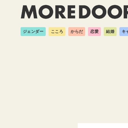
ジェンダー
こころ
からだ
恋愛
結婚
キ