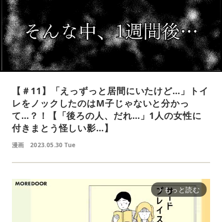
【＃11】「えっずっと居間にいたけど…」トイ
レをノックしたのはM子じゃないと分かっ
て…？！【「後ろの人、だれ…」1人の女性に
付きまとう怪しい影…】
漫画
2023.05.30 Tue
もっと読む
arrow_forward_ios