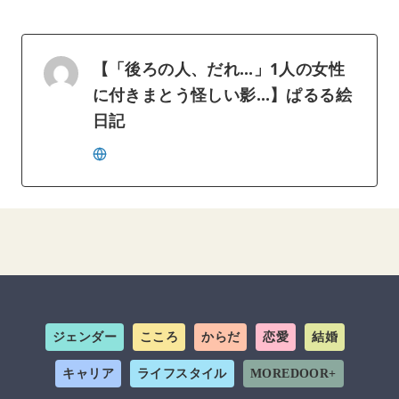
【「後ろの人、だれ…」1人の女性
に付きまとう怪しい影…】ぱるる絵
日記
ジェンダー
こころ
からだ
恋愛
結婚
キャリア
ライフスタイル
MOREDOOR+