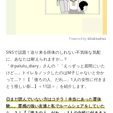
Powered by 
GliaStudios
M
SNSで話題！迫り来る得体のしれない不気味な気配
u
に、あなたは耐えられますか…？
t
e
「＠palulu_diary」さんの「「えっずっと居間にいた
けど…」トイレをノックしたのはM子じゃないと分か
って…？！【「後ろの人、だれ…」1人の女性に付きま
とう怪しい影…】＜11話＞」を紹介します。
◎まだ読んでいない方はコチラ！本当にあった霊体
験…。霊感の強い友達と私でルームシェアをしていた
ら…？！【「後ろの人、だれ…」1人の女性に付きまと