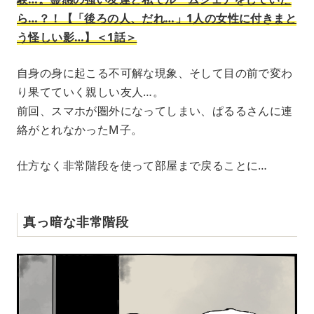
ら…？！【「後ろの人、だれ…」1人の女性に付きまと
う怪しい影…】＜1話＞
自身の身に起こる不可解な現象、そして目の前で変わ
り果てていく親しい友人…。
前回、スマホが圏外になってしまい、ぱるるさんに連
絡がとれなかったM子。
仕方なく非常階段を使って部屋まで戻ることに…
真っ暗な非常階段