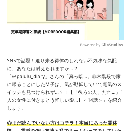
Powered by 
GliaStudios
M
SNSで話題！迫り来る得体のしれない不気味な気配
u
に、あなたは耐えられますか…？
t
e
「＠palulu_diary」さんの「真っ暗…。非常階段で家
に帰ることにしたM子は、気が動転していて電気のス
イッチも見つけられず…？！【「後ろの人、だれ…」1
人の女性に付きまとう怪しい影…】＜14話＞」を紹介
します。
◎まだ読んでいない方はコチラ！本当にあった霊体
験…。霊感の強い友達と私でルームシェアをしていた