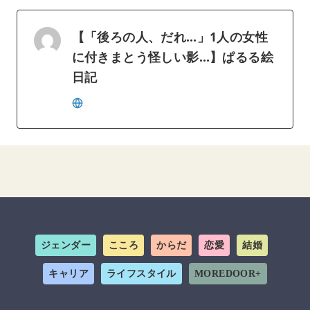
【「後ろの人、だれ…」1人の女性
に付きまとう怪しい影…】ぱるる絵
日記
ジェンダー
こころ
からだ
恋愛
結婚
キャリア
ライフスタイル
MOREDOOR+