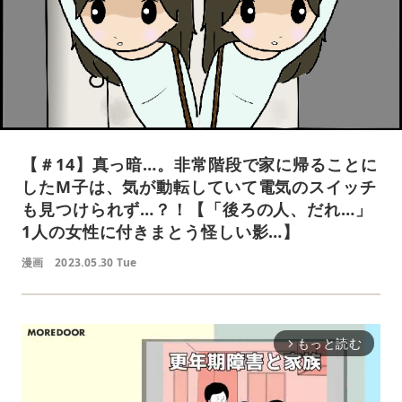
【＃14】真っ暗…。非常階段で家に帰ることに
したM子は、気が動転していて電気のスイッチ
も見つけられず…？！【「後ろの人、だれ…」
1人の女性に付きまとう怪しい影…】
漫画
2023.05.30 Tue
もっと読む
arrow_forward_ios