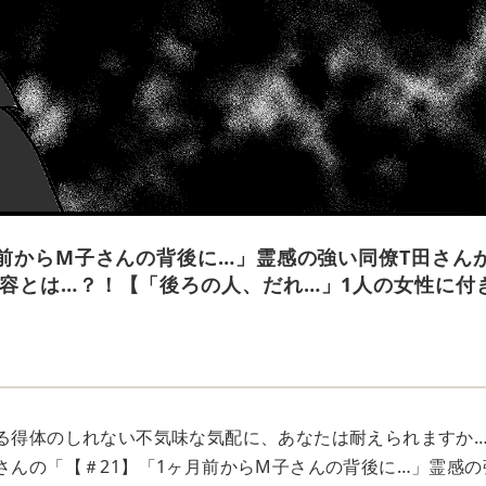
月前からM子さんの背後に…」霊感の強い同僚T田さん
容とは…？！【「後ろの人、だれ…」1人の女性に付
来る得体のしれない不気味な気配に、あなたは耐えられますか
iary」さんの「【＃21】「1ヶ月前からM子さんの背後に…」霊感