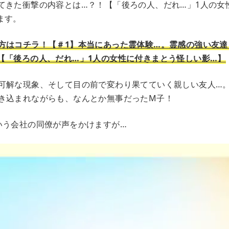
てきた衝撃の内容とは…？！【「後ろの人、だれ…」1人の女
ます。
方はコチラ！【＃1】本当にあった霊体験…。霊感の強い友達
【「後ろの人、だれ…」1人の女性に付きまとう怪しい影…】
可解な現象、そして目の前で変わり果てていく親しい友人…
き込まれながらも、なんとか無事だったM子！
いう会社の同僚が声をかけますが…