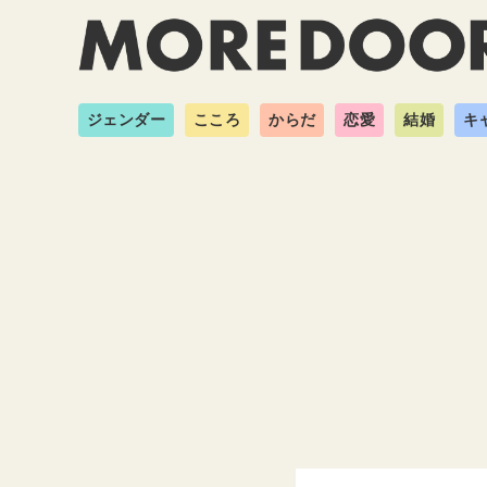
ジェンダー
こころ
からだ
恋愛
結婚
キ