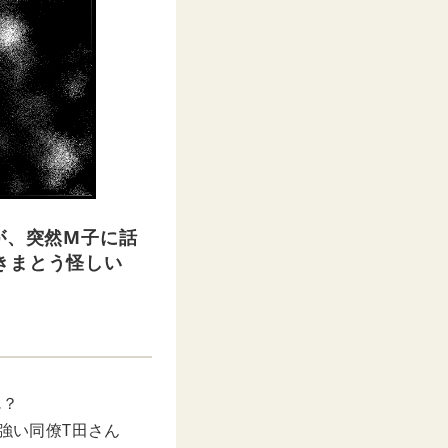
が、突然M子に話
きまとう怪しい
…？
の強い同僚T田さん