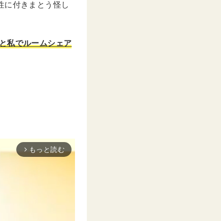
性に付きまとう怪し
と私でルームシェア
。
もっと読む
arrow_forward_ios