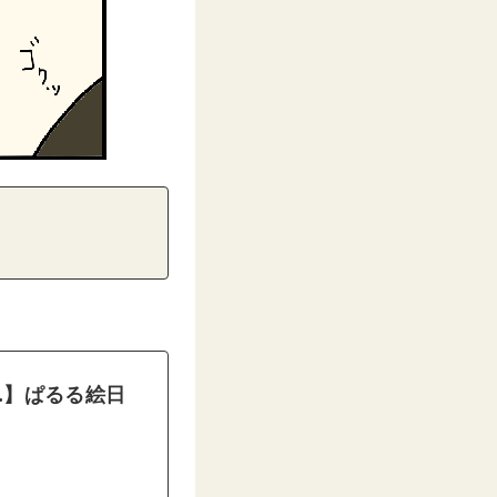
】ぱるる絵日