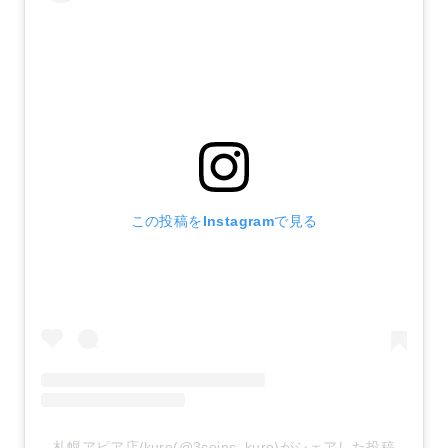
この投稿をInstagramで見る
札幌アピア店/kuro(@3coins_kuro)がシェアした投稿