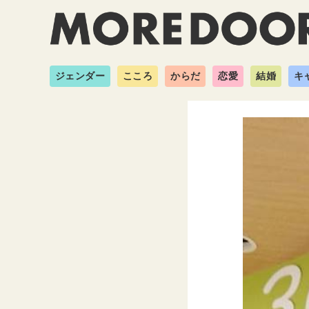
ジェンダー
こころ
からだ
恋愛
結婚
キ