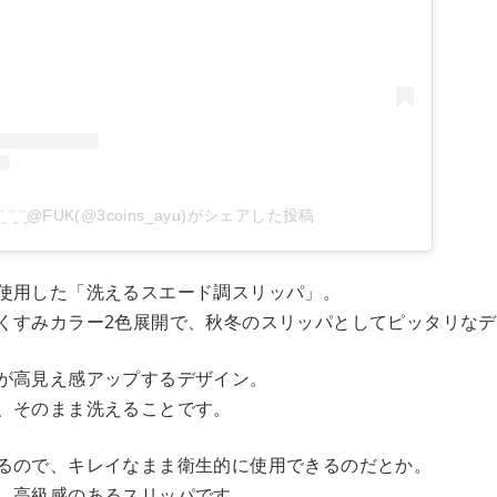
‌🆄¨̮ ¨̮ ¨̮@FUK(@3coins_ayu)がシェアした投稿
使用した「洗えるスエード調スリッパ」。
くすみカラー2色展開で、秋冬のスリッパとしてピッタリな
が高見え感アップするデザイン。
、そのまま洗えることです。
るので、キレイなまま衛生的に使用できるのだとか。
、高級感のあるスリッパです。