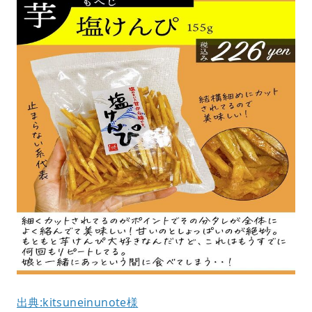
出典:kitsuneinunote様