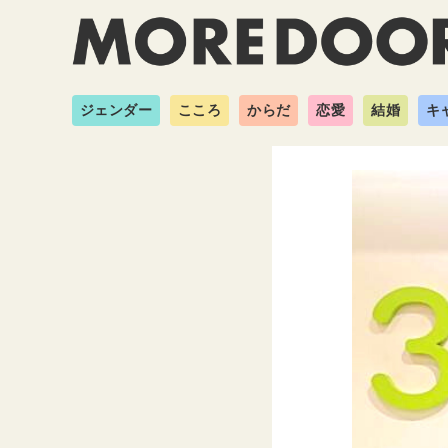
ジェンダー
こころ
からだ
恋愛
結婚
キ