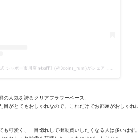
𝗥𝘂𝗺𝗶【𝟯𝗖𝗢𝗜𝗡𝗦公式 シャポー市川店 𝘀𝘁𝗮𝗳𝗳】(@3coins_rumi)がシェアした投稿
群の人気を誇るクリアフラワーベース。
た目がとてもおしゃれなので、これだけでお部屋がおしゃれ
ても可愛く、一目惚れして衝動買いしたくなる人は多いはず