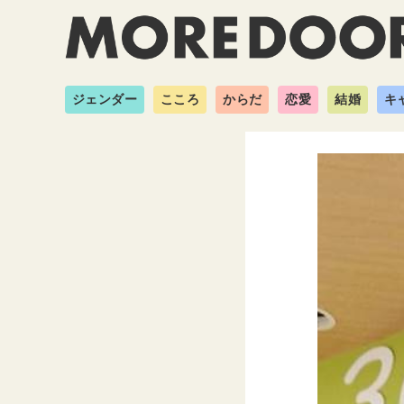
ジェンダー
こころ
からだ
恋愛
結婚
キ