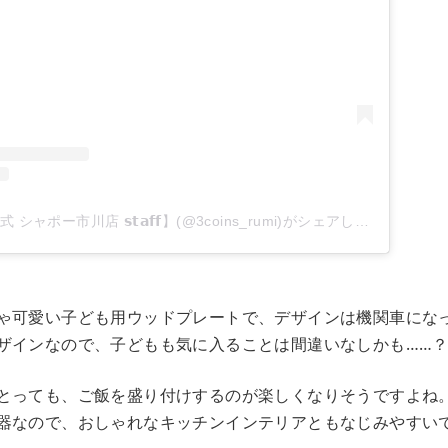
𝗥𝘂𝗺𝗶【𝟯𝗖𝗢𝗜𝗡𝗦公式 シャポー市川店 𝘀𝘁𝗮𝗳𝗳】(@3coins_rumi)がシェアした投稿
ゃ可愛い子ども用ウッドプレートで、デザインは機関車にな
ザインなので、子どもも気に入ることは間違いなしかも……
とっても、ご飯を盛り付けするのが楽しくなりそうですよね
器なので、おしゃれなキッチンインテリアともなじみやすい