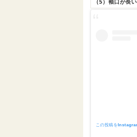
（5）袖口が長
この投稿をInstagr