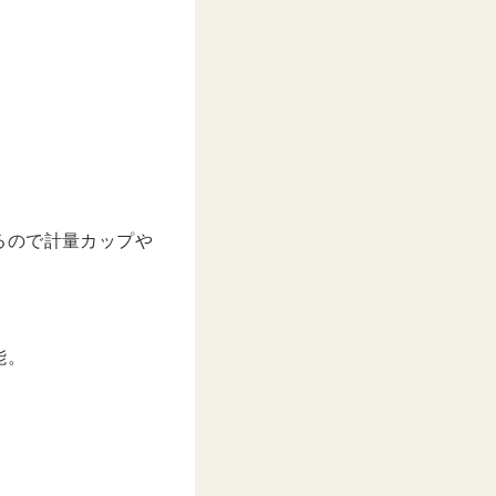
るので計量カップや
能。