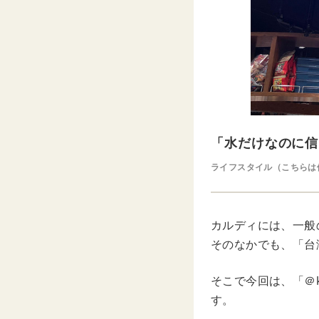
「水だけなのに信
ライフスタイル（こちらは
カルディには、一般
そのなかでも、「台
そこで今回は、「＠k
す。