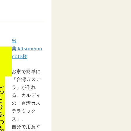
出
典:kitsuneinu
note様
お家で簡単に
「台湾カステ
ラ」が作れ
る、カルディ
の「台湾カス
テラミック
ス」。
自分で用意す