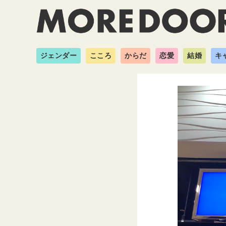
ジェンダー
こころ
からだ
恋愛
結婚
キ