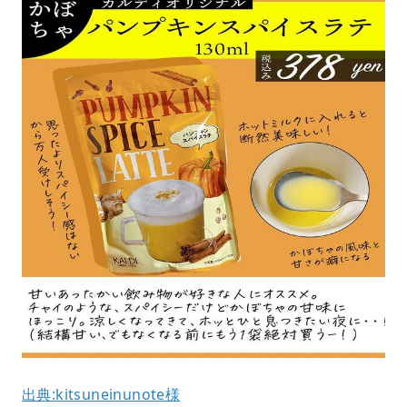
出典:kitsuneinunote様