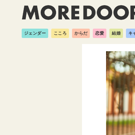
ジェンダー
こころ
からだ
恋愛
結婚
キ