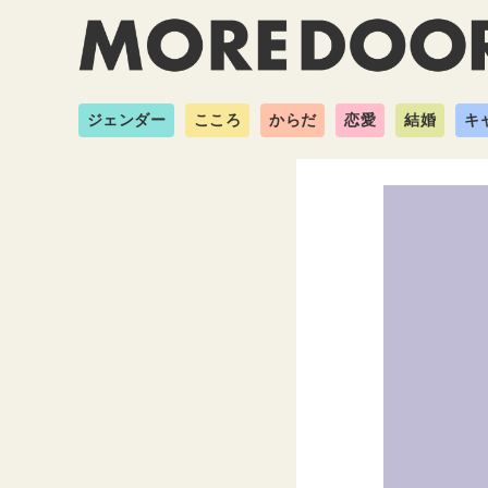
ジェンダー
こころ
からだ
恋愛
結婚
キ