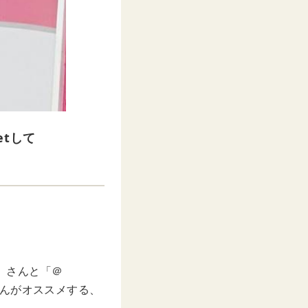
tして
8」さんと「＠
l」さんがオススメする、