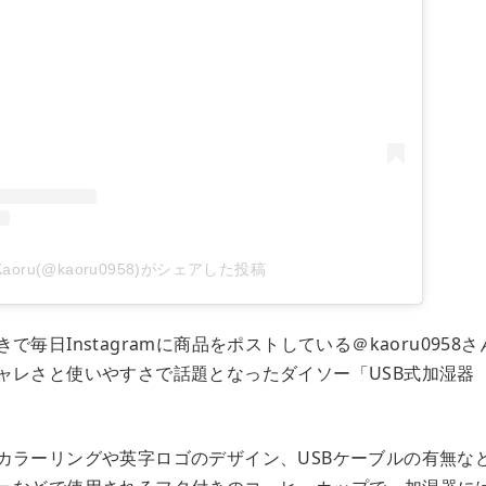
Kaoru(@kaoru0958)がシェアした投稿
で毎日Instagramに商品をポストしている＠kaoru095
ャレさと使いやすさで話題となったダイソー「USB式加湿器
カラーリングや英字ロゴのデザイン、USBケーブルの有無な