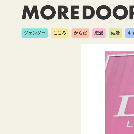
ジェンダー
こころ
からだ
恋愛
結婚
キ