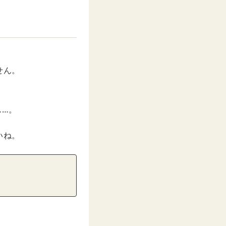
。
せん。
……。
いね。