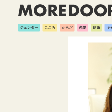
ジェンダー
こころ
からだ
恋愛
結婚
キ