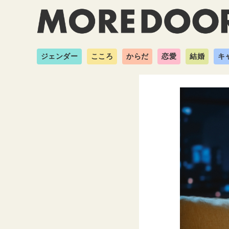
ジェンダー
こころ
からだ
恋愛
結婚
キ