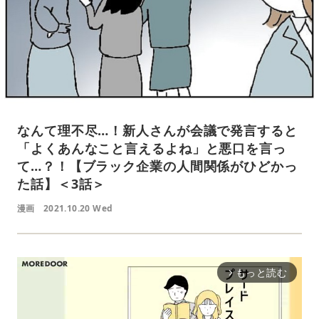
なんて理不尽…！新人さんが会議で発言すると
「よくあんなこと言えるよね」と悪口を言っ
て…？！【ブラック企業の人間関係がひどかっ
た話】＜3話＞
漫画
2021.10.20 Wed
もっと読む
arrow_forward_ios