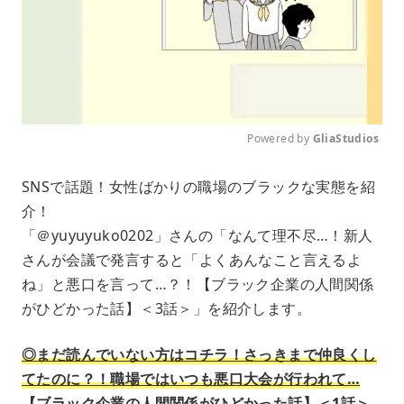
Powered by 
GliaStudios
M
SNSで話題！女性ばかりの職場のブラックな実態を紹
u
介！
t
e
「＠yuyuyuko0202」さんの「なんて理不尽…！新人
さんが会議で発言すると「よくあんなこと言えるよ
ね」と悪口を言って…？！【ブラック企業の人間関係
がひどかった話】＜3話＞」を紹介します。
◎まだ読んでいない方はコチラ！さっきまで仲良くし
てたのに？！職場ではいつも悪口大会が行われて…
【ブラック企業の人間関係がひどかった話】＜1話＞