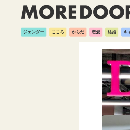
ジェンダー
こころ
からだ
恋愛
結婚
キ