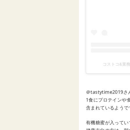
コストコ&業務ス
＠tastytime2
1食にプロテインや
含まれているようで
有機糖蜜が入ってい