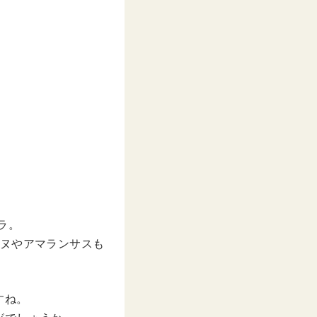
ーラ。
アヌやアマランサスも
すね。