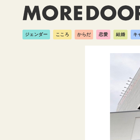
ジェンダー
こころ
からだ
恋愛
結婚
キ