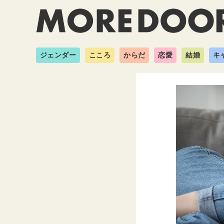
ジェンダー
こころ
からだ
恋愛
結婚
キ