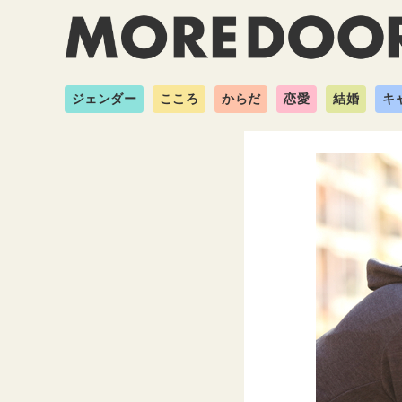
ジェンダー
こころ
からだ
恋愛
結婚
キ